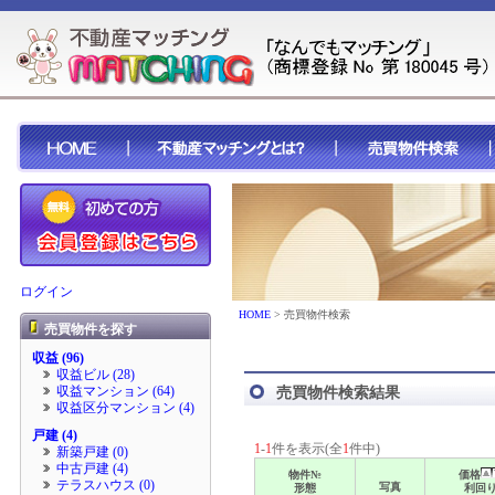
ログイン
HOME
> 売買物件検索
売買物件を探す
収益 (96)
収益ビル (28)
収益マンション (64)
売買物件検索結果
収益区分マンション (4)
戸建 (4)
1
-
1
件を表示(全
1
件中)
新築戸建 (0)
中古戸建 (4)
物件№
価格
テラスハウス (0)
写真
形態
利回