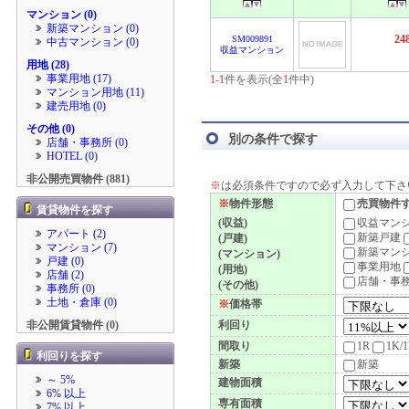
マンション (0)
新築マンション (0)
24
SM009891
中古マンション (0)
収益マンション
用地 (28)
事業用地 (17)
1
-
1
件を表示(全
1
件中)
マンション用地 (11)
建売用地 (0)
その他 (0)
別の条件で探す
店舗・事務所 (0)
HOTEL (0)
非公開売買物件 (881)
※
は必須条件ですので必ず入力して下さ
※
物件形態
売買物件
賃貸物件を探す
(収益)
収益マン
アパート (2)
新築戸建
(戸建)
マンション (7)
新築マン
(マンション)
戸建 (0)
事業用地
(用地)
店舗 (2)
店舗・事
(その他)
事務所 (0)
土地・倉庫 (0)
※
価格帯
非公開賃貸物件 (0)
利回り
間取り
1R
1K/
利回りを探す
新築
新築
～ 5%
建物面積
6% 以上
専有面積
7% 以上