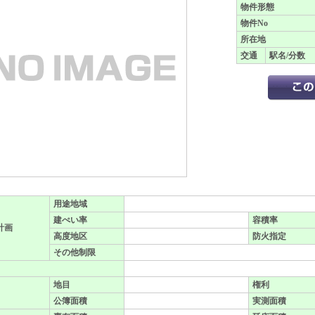
物件形態
物件No
所在地
交通
駅名/分数
用途地域
建ぺい率
容積率
計画
高度地区
防火指定
その他制限
地目
権利
公簿面積
実測面積