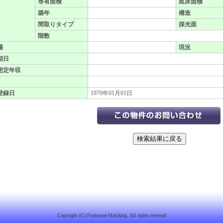
専有面積
延床面積
築年
構造
間取りタイプ
採光面
階数
場
現況
期日
想定年収
登録日
1970年01月01日
Copyright (C) Fudousan-Matching. All rights reserved